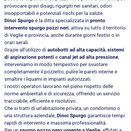
provocare gravi disagi, rigurgiti nei sanitari, odori
insopportabili e potenziali rischi per la salute.
Dinoi Spurgo
è la ditta specializzata in
pronto
intervento spurgo pozzi neri
, attiva su tutto il territorio
di Veglie e provincia, anche durante giorni festivi o in
orari serali.
Grazie all’utilizzo di
autobotti ad alta capacità
,
sistemi
di aspirazione potenti
e
canal jet ad alta pressione
,
interveniamo in modo tempestivo per svuotare
completamente il pozzetto, pulire le pareti interne e
smaltire i liquami in impianti autorizzati.
I nostri operatori lavorano nel pieno rispetto delle
norme ambientali e di sicurezza, offrendo un servizio
tracciabile, efficiente e risolutivo.
Che si tratti di un’abitazione privata, un condominio o
una struttura aziendale,
Dinoi Spurgo
garantisce tempi
rapidi di intervento e massima professionalità.
Per un
spurgo pozzo nero urgente a Veglie
, affidati a