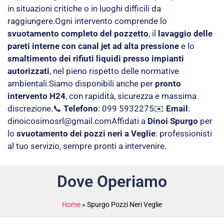
in situazioni critiche o in luoghi difficili da
raggiungere.Ogni intervento comprende lo
svuotamento completo del pozzetto
, il
lavaggio delle
pareti interne con canal jet ad alta pressione
e lo
smaltimento dei rifiuti liquidi presso impianti
autorizzati
, nel pieno rispetto delle normative
ambientali.Siamo disponibili anche per
pronto
intervento H24
, con rapidità, sicurezza e massima
discrezione.📞
Telefono
: 099 5932275✉️
Email
:
dinoicosimosrl@gmail.com
Affidati a
Dinoi Spurgo
per
lo
svuotamento dei pozzi neri a Veglie
: professionisti
al tuo servizio, sempre pronti a intervenire.
Dove Operiamo
Home
»
Spurgo Pozzi Neri Veglie