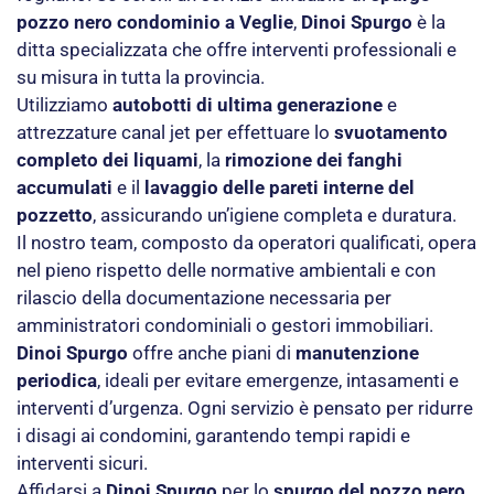
pozzo nero condominio a Veglie
,
Dinoi Spurgo
è la
ditta specializzata che offre interventi professionali e
su misura in tutta la provincia.
Utilizziamo
autobotti di ultima generazione
e
attrezzature canal jet per effettuare lo
svuotamento
completo dei liquami
, la
rimozione dei fanghi
accumulati
e il
lavaggio delle pareti interne del
pozzetto
, assicurando un’igiene completa e duratura.
Il nostro team, composto da operatori qualificati, opera
nel pieno rispetto delle normative ambientali e con
rilascio della documentazione necessaria per
amministratori condominiali o gestori immobiliari.
Dinoi Spurgo
offre anche piani di
manutenzione
periodica
, ideali per evitare emergenze, intasamenti e
interventi d’urgenza. Ogni servizio è pensato per ridurre
i disagi ai condomini, garantendo tempi rapidi e
interventi sicuri.
Affidarsi a
Dinoi Spurgo
per lo
spurgo del pozzo nero