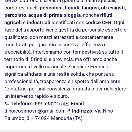
servizi coprono una vasta gamma di rifiuti speciali,
compresi quelli
pericolosi
,
liquidi
,
fangosi
,
oli esausti
,
percolato
,
acque di prima pioggia
, nonché
rifiuti
agricoli
e
industriali
identificati con
codice CER
. Ogni
fase del trasporto viene gestita da personale esperto e
qualificato, con mezzi attrezzati e costantemente
monitorati per garantire sicurezza, efficienza e
tracciabilità. Interveniamo con tempestività su tutto il
territorio di Brindisi e provincia, ma offriamo anche
copertura a livello nazionale. Scegliere Ecodinoi
significa affidarsi a una realtà solida, che punta su
professionalità, trasparenza e rispetto dell’ambiente.
Contattaci per una consulenza gratuita o per richiedere
un intervento rapido e sicuro.
📞
Telefono
: 099 5932275✉️
Email
:
dinoicosimosrl@gmail.com
📍
Indirizzo
: Via Nino
Palumbo, 8 – 74024 Manduria (TA)