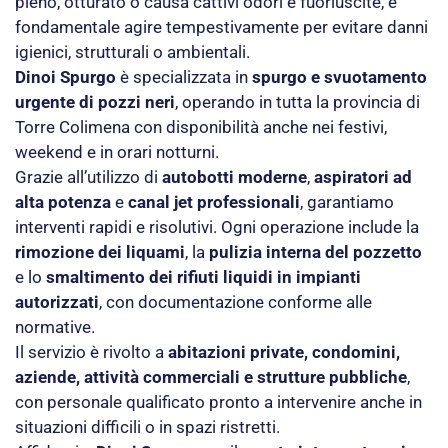
pieno, otturato o causa cattivi odori e fuoriuscite, è
fondamentale agire tempestivamente per evitare danni
igienici, strutturali o ambientali.
Dinoi Spurgo
è specializzata in
spurgo e svuotamento
urgente di pozzi neri
, operando in tutta la provincia di
Torre Colimena con disponibilità anche nei festivi,
weekend e in orari notturni.
Grazie all’utilizzo di
autobotti moderne
,
aspiratori ad
alta potenza
e
canal jet professionali
, garantiamo
interventi rapidi e risolutivi. Ogni operazione include la
rimozione dei liquami
, la
pulizia interna del pozzetto
e lo
smaltimento dei rifiuti liquidi in impianti
autorizzati
, con documentazione conforme alle
normative.
Il servizio è rivolto a
abitazioni private, condomini,
aziende, attività commerciali e strutture pubbliche
,
con personale qualificato pronto a intervenire anche in
situazioni difficili o in spazi ristretti.