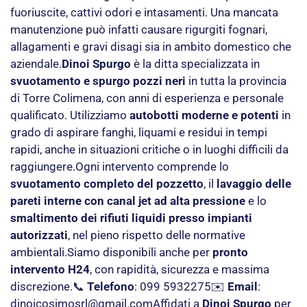
fuoriuscite, cattivi odori e intasamenti. Una mancata
manutenzione può infatti causare rigurgiti fognari,
allagamenti e gravi disagi sia in ambito domestico che
aziendale.
Dinoi Spurgo
è la ditta specializzata in
svuotamento e spurgo pozzi neri
in tutta la provincia
di Torre Colimena, con anni di esperienza e personale
qualificato. Utilizziamo
autobotti moderne e potenti
in
grado di aspirare fanghi, liquami e residui in tempi
rapidi, anche in situazioni critiche o in luoghi difficili da
raggiungere.Ogni intervento comprende lo
svuotamento completo del pozzetto
, il
lavaggio delle
pareti interne con canal jet ad alta pressione
e lo
smaltimento dei rifiuti liquidi presso impianti
autorizzati
, nel pieno rispetto delle normative
ambientali.Siamo disponibili anche per
pronto
intervento H24
, con rapidità, sicurezza e massima
discrezione.📞
Telefono
: 099 5932275✉️
Email
:
dinoicosimosrl@gmail.com
Affidati a
Dinoi Spurgo
per