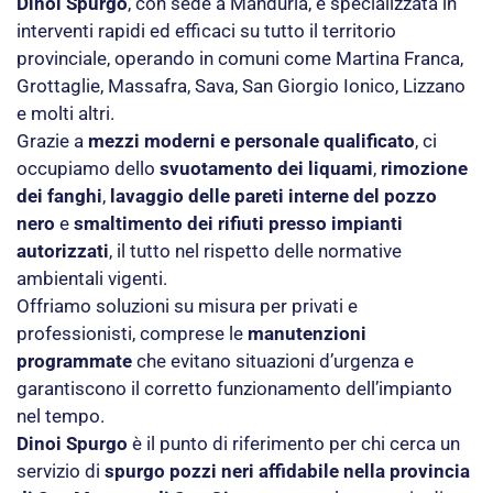
Dinoi Spurgo
, con sede a Manduria, è specializzata in
interventi rapidi ed efficaci su tutto il territorio
provinciale, operando in comuni come Martina Franca,
Grottaglie, Massafra, Sava, San Giorgio Ionico, Lizzano
e molti altri.
Grazie a
mezzi moderni e personale qualificato
, ci
occupiamo dello
svuotamento dei liquami
,
rimozione
dei fanghi
,
lavaggio delle pareti interne del pozzo
nero
e
smaltimento dei rifiuti presso impianti
autorizzati
, il tutto nel rispetto delle normative
ambientali vigenti.
Offriamo soluzioni su misura per privati e
professionisti, comprese le
manutenzioni
programmate
che evitano situazioni d’urgenza e
garantiscono il corretto funzionamento dell’impianto
nel tempo.
Dinoi Spurgo
è il punto di riferimento per chi cerca un
servizio di
spurgo pozzi neri affidabile nella provincia