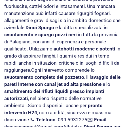
fuoriuscite, cattivi odori e intasamenti. Una mancata
manutenzione può infatti causare rigurgiti fognari,
allagamenti e gravi disagi sia in ambito domestico che
aziendale.
Dinoi Spurgo
è la ditta specializzata in
svuotamento e spurgo pozzi neri
in tutta la provincia
di Palagiano, con anni di esperienza e personale
qualificato. Utilizziamo
autobotti moderne e potenti
in
grado di aspirare fanghi, liquami e residui in tempi
rapidi, anche in situazioni critiche o in luoghi difficili da
raggiungere.Ogni intervento comprende lo
svuotamento completo del pozzetto
, il
lavaggio delle
pareti interne con canal jet ad alta pressione
e lo
smaltimento dei rifiuti liquidi presso impianti
autorizzati
, nel pieno rispetto delle normative
ambientali.Siamo disponibili anche per
pronto
intervento H24
, con rapidità, sicurezza e massima
discrezione.📞
Telefono
: 099 5932275✉️
Email
:
dinoicosimosrl@gmail.com
Affidati a
Dinoi Spurgo
per