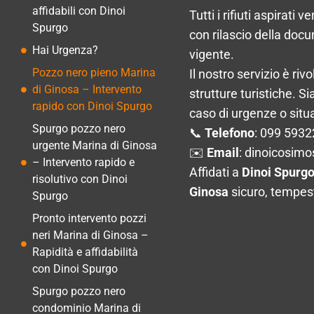
affidabili con Dinoi
Tutti i rifiuti aspirati 
Spurgo
con rilascio della do
Hai Urgenza?
vigente.
Pozzo nero pieno Marina
Il nostro servizio è riv
di Ginosa – Intervento
strutture turistiche. S
rapido con Dinoi Spurgo
caso di urgenze o situa
Spurgo pozzo nero
📞
Telefono
: 099 593
urgente Marina di Ginosa
✉️
Email
:
dinoicosimo
– Intervento rapido e
Affidati a
Dinoi Spurg
risolutivo con Dinoi
Ginosa
sicuro, tempes
Spurgo
Pronto intervento pozzi
neri Marina di Ginosa –
Rapidità e affidabilità
con Dinoi Spurgo
Spurgo pozzo nero
condominio Marina di