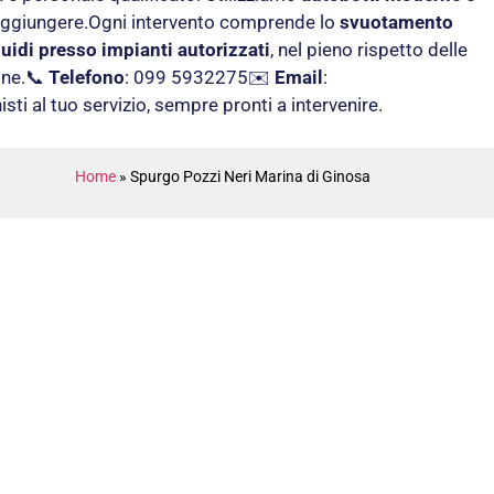
da raggiungere.Ogni intervento comprende lo
svuotamento
quidi presso impianti autorizzati
, nel pieno rispetto delle
one.📞
Telefono
: 099 5932275✉️
Email
:
isti al tuo servizio, sempre pronti a intervenire.
Home
»
Spurgo Pozzi Neri Marina di Ginosa