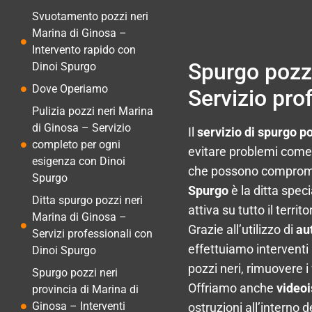
Svuotamento pozzi neri
Marina di Ginosa –
Intervento rapido con
Spurgo pozzi
Dinoi Spurgo
Dove Operiamo
Servizio pro
Pulizia pozzi neri Marina
di Ginosa – Servizio
Il
servizio di spurgo p
completo per ogni
evitare problemi come c
esigenza con Dinoi
che possono compromet
Spurgo
Spurgo
è la ditta speci
Ditta spurgo pozzi neri
attiva su tutto il terri
Marina di Ginosa –
Grazie all’utilizzo di
au
Servizi professionali con
effettuiamo interventi
Dinoi Spurgo
pozzi neri, rimuovere i
Spurgo pozzi neri
Offriamo anche
videoi
provincia di Marina di
Ginosa – Interventi
ostruzioni all’interno 