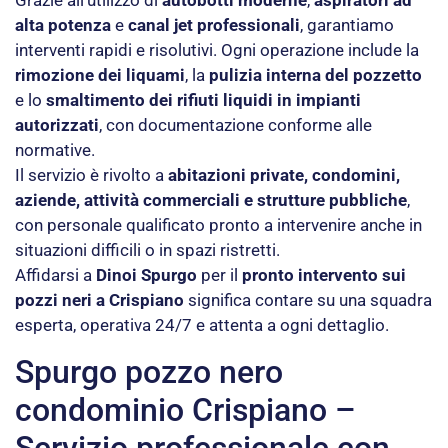
Grazie all’utilizzo di
autobotti moderne
,
aspiratori ad
alta potenza
e
canal jet professionali
, garantiamo
interventi rapidi e risolutivi. Ogni operazione include la
rimozione dei liquami
, la
pulizia interna del pozzetto
e lo
smaltimento dei rifiuti liquidi in impianti
autorizzati
, con documentazione conforme alle
normative.
Il servizio è rivolto a
abitazioni private, condomini,
aziende, attività commerciali e strutture pubbliche
,
con personale qualificato pronto a intervenire anche in
situazioni difficili o in spazi ristretti.
Affidarsi a
Dinoi Spurgo
per il
pronto intervento sui
pozzi neri a Crispiano
significa contare su una squadra
esperta, operativa 24/7 e attenta a ogni dettaglio.
Spurgo pozzo nero
condominio Crispiano –
Servizio professionale con