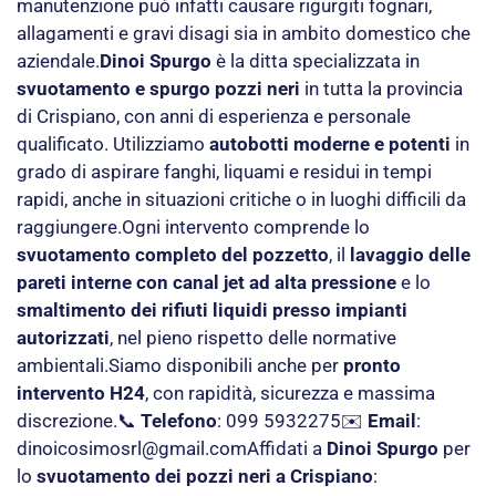
manutenzione può infatti causare rigurgiti fognari,
allagamenti e gravi disagi sia in ambito domestico che
aziendale.
Dinoi Spurgo
è la ditta specializzata in
svuotamento e spurgo pozzi neri
in tutta la provincia
di Crispiano, con anni di esperienza e personale
qualificato. Utilizziamo
autobotti moderne e potenti
in
grado di aspirare fanghi, liquami e residui in tempi
rapidi, anche in situazioni critiche o in luoghi difficili da
raggiungere.Ogni intervento comprende lo
svuotamento completo del pozzetto
, il
lavaggio delle
pareti interne con canal jet ad alta pressione
e lo
smaltimento dei rifiuti liquidi presso impianti
autorizzati
, nel pieno rispetto delle normative
ambientali.Siamo disponibili anche per
pronto
intervento H24
, con rapidità, sicurezza e massima
discrezione.📞
Telefono
: 099 5932275✉️
Email
:
dinoicosimosrl@gmail.com
Affidati a
Dinoi Spurgo
per
lo
svuotamento dei pozzi neri a Crispiano
: