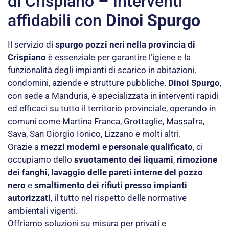
di Crispiano – Interventi
affidabili con
Dinoi Spurgo
Il servizio di
spurgo pozzi neri nella provincia di
Crispiano
è essenziale per garantire l’igiene e la
funzionalità degli impianti di scarico in abitazioni,
condomini, aziende e strutture pubbliche.
Dinoi Spurgo
,
con sede a Manduria, è specializzata in interventi rapidi
ed efficaci su tutto il territorio provinciale, operando in
comuni come Martina Franca, Grottaglie, Massafra,
Sava, San Giorgio Ionico, Lizzano e molti altri.
Grazie a
mezzi moderni e personale qualificato
, ci
occupiamo dello
svuotamento dei liquami
,
rimozione
dei fanghi
,
lavaggio delle pareti interne del pozzo
nero
e
smaltimento dei rifiuti presso impianti
autorizzati
, il tutto nel rispetto delle normative
ambientali vigenti.
Offriamo soluzioni su misura per privati e