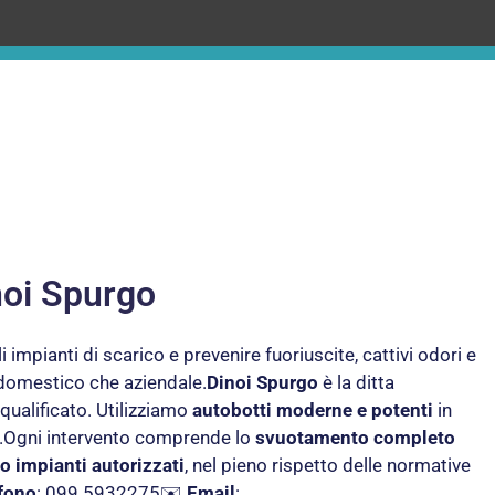
noi Spurgo
mpianti di scarico e prevenire fuoriuscite, cattivi odori e
 domestico che aziendale.
Dinoi Spurgo
è la ditta
 qualificato. Utilizziamo
autobotti moderne e potenti
in
gere.Ogni intervento comprende lo
svuotamento completo
so impianti autorizzati
, nel pieno rispetto delle normative
fono
: 099 5932275✉️
Email
: