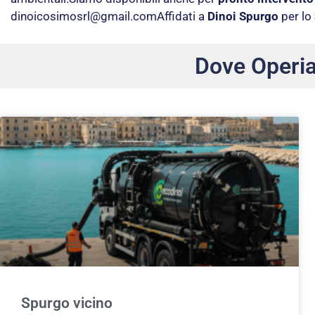
dinoicosimosrl@gmail.com
Affidati a
Dinoi Spurgo
per lo
Dove Operi
Spurgo vicino