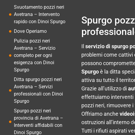
Svuotamento pozzi neri
Avetrana – Intervento
Spurgo pozzi
rapido con Dinoi Spurgo
professiona
Dove Operiamo
Pulizia pozzi neri
Il
servizio di spurgo p
Avetrana – Servizio
problemi come cattivi o
completo per ogni
esigenza con Dinoi
possono compromettere
Spurgo
Spurgo
è la ditta speci
Ditta spurgo pozzi neri
attiva su tutto il terri
Avetrana – Servizi
Grazie all’utilizzo di
au
professionali con Dinoi
effettuiamo interventi
Spurgo
pozzi neri, rimuovere i
Spurgo pozzi neri
Offriamo anche
videoi
provincia di Avetrana –
ostruzioni all’interno 
Interventi affidabili con
Tutti i rifiuti aspirati 
Dinoi Spurgo