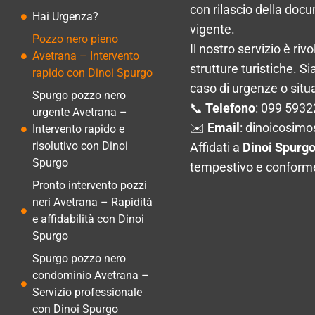
con rilascio della do
Hai Urgenza?
vigente.
Pozzo nero pieno
Il nostro servizio è riv
Avetrana – Intervento
strutture turistiche. S
rapido con Dinoi Spurgo
caso di urgenze o situa
Spurgo pozzo nero
📞
Telefono
: 099 593
urgente Avetrana –
✉️
Email
:
dinoicosimo
Intervento rapido e
risolutivo con Dinoi
Affidati a
Dinoi Spurg
Spurgo
tempestivo e conforme
Pronto intervento pozzi
neri Avetrana – Rapidità
e affidabilità con Dinoi
Spurgo
Spurgo pozzo nero
condominio Avetrana –
Servizio professionale
con Dinoi Spurgo