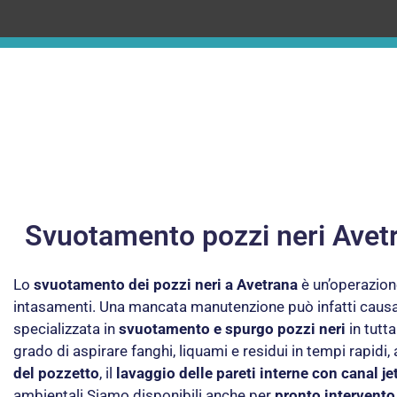
Svuotamento pozzi neri Avetr
Lo
svuotamento dei pozzi neri a Avetrana
è un’operazione
intasamenti. Una mancata manutenzione può infatti causare
specializzata in
svuotamento e spurgo pozzi neri
in tutta
grado di aspirare fanghi, liquami e residui in tempi rapidi,
del pozzetto
, il
lavaggio delle pareti interne con canal je
ambientali.Siamo disponibili anche per
pronto intervent