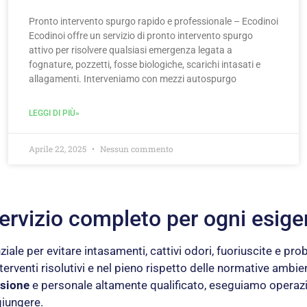
Pronto intervento spurgo rapido e professionale – Ecodinoi
Ecodinoi offre un servizio di pronto intervento spurgo
attivo per risolvere qualsiasi emergenza legata a
fognature, pozzetti, fosse biologiche, scarichi intasati e
allagamenti. Interveniamo con mezzi autospurgo
LEGGI DI PIÙ»
Aprile 22, 2025
Nessun commento
 Servizio completo per ogni esig
iale per evitare intasamenti, cattivi odori, fuoriuscite e prob
nterventi risolutivi e nel pieno rispetto delle normative ambien
ssione
e personale altamente qualificato, eseguiamo operazi
ggiungere.