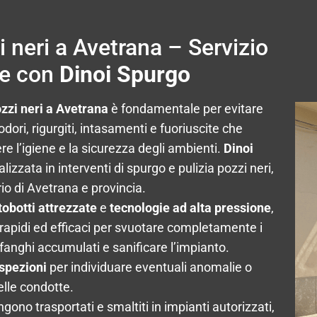
 neri a Avetrana – Servizio
le con
Dinoi Spurgo
ozzi neri a Avetrana
è fondamentale per evitare
dori, rigurgiti, intasamenti e fuoriuscite che
 l’igiene e la sicurezza degli ambienti.
Dinoi
alizzata in interventi di spurgo e pulizia pozzi neri,
torio di Avetrana e provincia.
tobotti attrezzate
e
tecnologie ad alta pressione
,
 rapidi ed efficaci per svuotare completamente i
 fanghi accumulati e sanificare l’impianto.
spezioni
per individuare eventuali anomalie o
delle condotte.
vengono trasportati e smaltiti in impianti autorizzati,