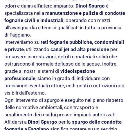
odori e danni all’intero impianto.
Dinoi Spurgo
è
specializzata nella
manutenzione e pulizia di condotte
fognarie civili e industriali
, operando con mezzi
all’avanguardia e tecnici qualificati in tutta la provincia
di Faggiano.
Interveniamo su
reti fognarie pubbliche, condominiali
e private
, utilizzando
canal jet ad alta pressione
per
rimuovere incrostazioni, detriti e materiali solidi che
ostruiscono il normale deflusso delle acque. Inoltre,
grazie ai nostri sistemi di
videoispezione
professionale
, siamo in grado di individuare con
precisione eventuali rotture, cedimenti o ostruzioni non
visibili dall’esterno.
Ogni intervento di spurgo è eseguito nel pieno rispetto
delle normative ambientali, con trasporto e
smaltimento dei residui presso impianti autorizzati.
Affidarsi a
Dinoi Spurgo
per lo
spurgo delle condotte
fognarie a Faggiano
significa contare su un servizio