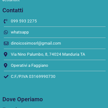
ecodinoi.it
Contatti
099 593 2275
whatsapp
dinoicosimosrl@gmail.com
Via Nino Palumbo, 8, 74024 Manduria TA
Operativi a Faggiano
C.F./P.IVA 03169990730
Dove Operiamo