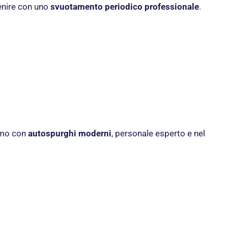
enire con uno
svuotamento periodico professionale
.
iamo con
autospurghi moderni
, personale esperto e nel