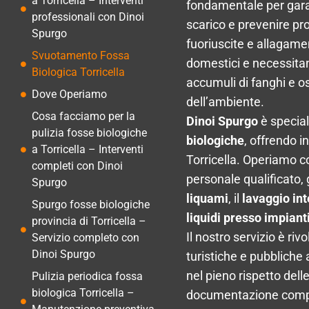
a Torricella – Interventi
fondamentale per garan
professionali con Dinoi
scarico e prevenire pr
Spurgo
fuoriuscite e allagamen
Svuotamento Fossa
domestici e necessita
Biologica Torricella
accumuli di fanghi e o
Dove Operiamo
dell’ambiente.
Cosa facciamo per la
Dinoi Spurgo
è special
pulizia fosse biologiche
biologiche
, offrendo in
a Torricella – Interventi
Torricella. Operiamo c
completi con Dinoi
personale qualificato,
Spurgo
liquami
, il
lavaggio int
Spurgo fosse biologiche
liquidi presso impiant
provincia di Torricella –
Il nostro servizio è riv
Servizio completo con
Dinoi Spurgo
turistiche e pubbliche
nel pieno rispetto dell
Pulizia periodica fossa
biologica Torricella –
documentazione comp