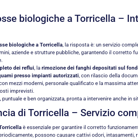
osse biologiche a Torricella – I
sse biologiche a Torricella
, la risposta è: un servizio comp
omini, aziende e strutture pubbliche, garantendo il corretto
e.
eto dei reflui
, la
rimozione dei fanghi depositati sul fon
quami presso impianti autorizzati
, con rilascio della docu
lla con mezzi moderni, personale qualificato e la massima at
sti imprevisti.
, puntuale e ben organizzata, pronta a intervenire anche in si
cia di Torricella – Servizio co
Torricella
è essenziale per garantire il corretto funzionament
periodicamente, possono causare cattivi odori, intasamenti, ri