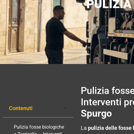
PULIZIA
Pulizia fosse
Interventi p
Contenuti
Spurgo
Pulizia fosse biologiche
La
pulizia delle fosse 