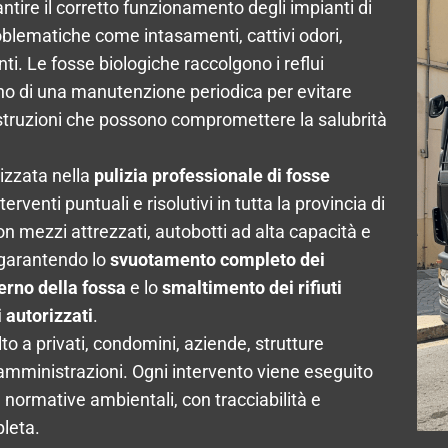
tire il corretto funzionamento degli impianti di
oblematiche come intasamenti, cattivi odori,
ti. Le fosse biologiche raccolgono i reflui
no di una manutenzione periodica per evitare
struzioni che possono compromettere la salubrità
izzata nella
pulizia professionale di fosse
terventi puntuali e risolutivi in tutta la provincia di
on mezzi attrezzati, autobotti ad alta capacità e
 garantendo lo
svuotamento completo dei
erno della fossa
e lo
smaltimento dei rifiuti
i autorizzati
.
olto a privati, condomini, aziende, strutture
 amministrazioni. Ogni intervento viene eseguito
e normative ambientali, con tracciabilità e
leta.