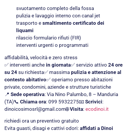
svuotamento completo della fossa
pulizia e lavaggio interno con canal jet
trasporto e
smaltimento certificato dei
liquami
rilascio formulario rifiuti (FIR)
interventi urgenti o programmati
affidabilità, velocità e zero stress
✅ interventi anche
in giornata
✅ servizio attivo
24 ore
su 24
su richiesta✅ massima
pulizia e attenzione al
contesto abitativo
✅ operiamo presso abitazioni
private, condomini, aziende e strutture turistiche
📍
Sede operativa
: Via Nino Palumbo, 8 – Manduria
(TA)📞
Chiama ora
: 099 5932275📧
Scrivici
:
dinoicosimosrl@gmail.com
🌐
Visita
:
ecodinoi.it
richiedi ora un preventivo gratuito
Evita guasti, disagi e cattivi odori:
affidati a Dinoi