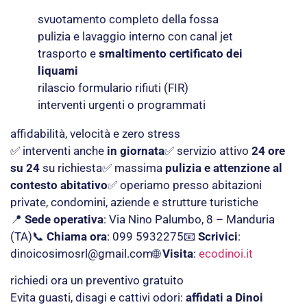
svuotamento completo della fossa
pulizia e lavaggio interno con canal jet
trasporto e
smaltimento certificato dei
liquami
rilascio formulario rifiuti (FIR)
interventi urgenti o programmati
affidabilità, velocità e zero stress
✅ interventi anche
in giornata
✅ servizio attivo
24 ore
su 24
su richiesta✅ massima
pulizia e attenzione al
contesto abitativo
✅ operiamo presso abitazioni
private, condomini, aziende e strutture turistiche
📍
Sede operativa
: Via Nino Palumbo, 8 – Manduria
(TA)📞
Chiama ora
: 099 5932275📧
Scrivici
:
dinoicosimosrl@gmail.com
🌐
Visita
:
ecodinoi.it
richiedi ora un preventivo gratuito
Evita guasti, disagi e cattivi odori:
affidati a Dinoi