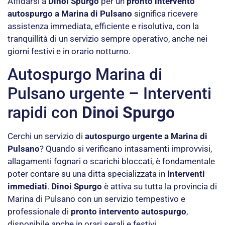
Affidarsi a
Dinoi Spurgo
per un
pronto intervento
autospurgo a Marina di Pulsano
significa ricevere
assistenza immediata, efficiente e risolutiva, con la
tranquillità di un servizio sempre operativo, anche nei
giorni festivi e in orario notturno.
Autospurgo Marina di
Pulsano urgente – Interventi
rapidi con
Dinoi Spurgo
Cerchi un servizio di
autospurgo urgente a Marina di
Pulsano
? Quando si verificano intasamenti improvvisi,
allagamenti fognari o scarichi bloccati, è fondamentale
poter contare su una ditta specializzata in
interventi
immediati
.
Dinoi Spurgo
è attiva su tutta la provincia di
Marina di Pulsano con un servizio tempestivo e
professionale di
pronto intervento autospurgo
,
disponibile anche in orari serali e festivi.