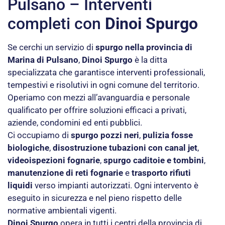
Pulsano – Interventi
completi con
Dinoi Spurgo
Se cerchi un servizio di
spurgo nella provincia di
Marina di Pulsano
,
Dinoi Spurgo
è la ditta
specializzata che garantisce interventi professionali,
tempestivi e risolutivi in ogni comune del territorio.
Operiamo con mezzi all’avanguardia e personale
qualificato per offrire soluzioni efficaci a privati,
aziende, condomini ed enti pubblici.
Ci occupiamo di
spurgo pozzi neri
,
pulizia fosse
biologiche
,
disostruzione tubazioni con canal jet
,
videoispezioni fognarie
,
spurgo caditoie e tombini
,
manutenzione di reti fognarie
e
trasporto rifiuti
liquidi
verso impianti autorizzati. Ogni intervento è
eseguito in sicurezza e nel pieno rispetto delle
normative ambientali vigenti.
Dinoi Spurgo
opera in tutti i centri della provincia di