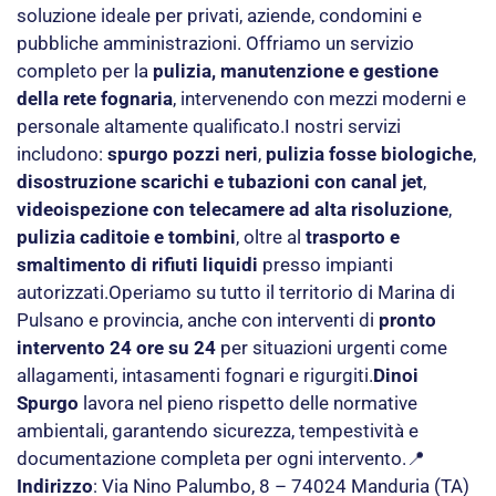
soluzione ideale per privati, aziende, condomini e
pubbliche amministrazioni. Offriamo un servizio
completo per la
pulizia, manutenzione e gestione
della rete fognaria
, intervenendo con mezzi moderni e
personale altamente qualificato.I nostri servizi
includono:
spurgo pozzi neri
,
pulizia fosse biologiche
,
disostruzione scarichi e tubazioni con canal jet
,
videoispezione con telecamere ad alta risoluzione
,
pulizia caditoie e tombini
, oltre al
trasporto e
smaltimento di rifiuti liquidi
presso impianti
autorizzati.Operiamo su tutto il territorio di Marina di
Pulsano e provincia, anche con interventi di
pronto
intervento 24 ore su 24
per situazioni urgenti come
allagamenti, intasamenti fognari e rigurgiti.
Dinoi
Spurgo
lavora nel pieno rispetto delle normative
ambientali, garantendo sicurezza, tempestività e
documentazione completa per ogni intervento.📍
Indirizzo
: Via Nino Palumbo, 8 – 74024 Manduria (TA)