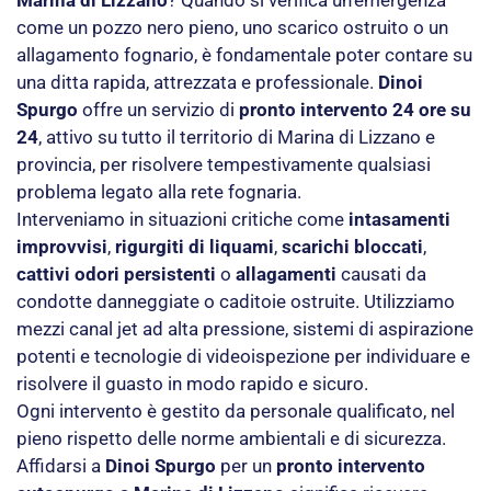
Marina di Lizzano
? Quando si verifica un’emergenza
come un pozzo nero pieno, uno scarico ostruito o un
allagamento fognario, è fondamentale poter contare su
una ditta rapida, attrezzata e professionale.
Dinoi
Spurgo
offre un servizio di
pronto intervento 24 ore su
24
, attivo su tutto il territorio di Marina di Lizzano e
provincia, per risolvere tempestivamente qualsiasi
problema legato alla rete fognaria.
Interveniamo in situazioni critiche come
intasamenti
improvvisi
,
rigurgiti di liquami
,
scarichi bloccati
,
cattivi odori persistenti
o
allagamenti
causati da
condotte danneggiate o caditoie ostruite. Utilizziamo
mezzi canal jet ad alta pressione, sistemi di aspirazione
potenti e tecnologie di videoispezione per individuare e
risolvere il guasto in modo rapido e sicuro.
Ogni intervento è gestito da personale qualificato, nel
pieno rispetto delle norme ambientali e di sicurezza.
Affidarsi a
Dinoi Spurgo
per un
pronto intervento