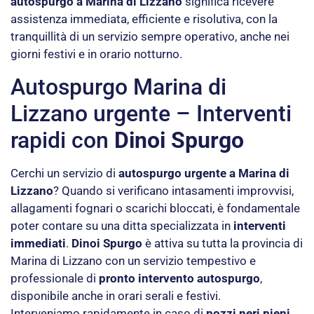
autospurgo a Marina di Lizzano
significa ricevere
assistenza immediata, efficiente e risolutiva, con la
tranquillità di un servizio sempre operativo, anche nei
giorni festivi e in orario notturno.
Autospurgo Marina di
Lizzano urgente – Interventi
rapidi con
Dinoi Spurgo
Cerchi un servizio di
autospurgo urgente a Marina di
Lizzano
? Quando si verificano intasamenti improvvisi,
allagamenti fognari o scarichi bloccati, è fondamentale
poter contare su una ditta specializzata in
interventi
immediati
.
Dinoi Spurgo
è attiva su tutta la provincia di
Marina di Lizzano con un servizio tempestivo e
professionale di
pronto intervento autospurgo
,
disponibile anche in orari serali e festivi.
Interveniamo rapidamente in caso di
pozzi neri pieni
,