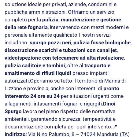
soluzione ideale per privati, aziende, condomini e
pubbliche amministrazioni. Offriamo un servizio
completo per la
pulizia, manutenzione e gestione
della rete fognaria
, intervenendo con mezzi moderni e
personale altamente qualificato.I nostri servizi
includono:
spurgo pozzi neri
,
pulizia fosse biologiche
,
disostruzione scarichi e tubazioni con canal jet
,
videoispezione con telecamere ad alta risoluzione
,
pulizia caditoie e tombini
, oltre al
trasporto e
smaltimento di rifiuti liquidi
presso impianti
autorizzati.Operiamo su tutto il territorio di Marina di
Lizzano e provincia, anche con interventi di
pronto
intervento 24 ore su 24
per situazioni urgenti come
allagamenti, intasamenti fognari e rigurgiti.
Dinoi
Spurgo
lavora nel pieno rispetto delle normative
ambientali, garantendo sicurezza, tempestività e
documentazione completa per ogni intervento.📍
Indirizzo
: Via Nino Palumbo, 8 – 74024 Manduria (TA)