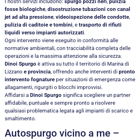
I nostri servizi includono:
spurgo pozzi neri
,
pulizia
fosse biologiche
,
disostruzione tubazioni con canal
jet ad alta pressione
,
videoispezione delle condotte
,
pulizia di caditoie e tombini
, e
trasporto di rifiuti
liquidi verso impianti autorizzati
.
Ogni intervento viene eseguito in conformità alle
normative ambientali, con tracciabilità completa delle
operazioni e la massima attenzione alla sicurezza.
Dinoi Spurgo
è attiva su tutto il territorio di Marina di
Lizzano
e provincia
, offrendo anche interventi di
pronto
intervento fognature
per situazioni di emergenza come
allagamenti, rigurgiti o blocchi improvvisi.
Affidarsi a
Dinoi Spurgo
significa scegliere un partner
affidabile, puntuale e sempre pronto a risolvere
qualsiasi problematica legata agli impianti di scarico e
smaltimento.
Autospurgo vicino a me –