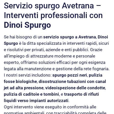
Servizio spurgo Avetrana –
Interventi professionali con
Dinoi Spurgo
Se hai bisogno di un
servizio spurgo a Avetrana
,
Dinoi
Spurgo
è la ditta specializzata in interventi rapidi, sicuri
e risolutivi per privati, aziende e enti pubblici. Grazie
all’impiego di attrezzature moderne e personale
esperto, offriamo soluzioni efficaci per ogni esigenza
legata alla manutenzione e gestione della rete fognaria.
I nostri servizi includono:
spurgo pozzi neri
,
pulizia
fosse biologiche
,
disostruzione tubazioni con canal
jet ad alta pressione
,
videoispezione delle condotte
,
pulizia di caditoie e tombini
, e
trasporto di rifiuti
liquidi verso impianti autorizzati
.
Ogni intervento viene eseguito in conformità alle
normative ambientali, con tracciabilità completa delle