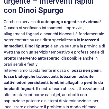
urgente – Interventi rapidi
con
Dinoi Spurgo
Cerchi un servizio di
autospurgo urgente a Avetrana
?
Quando si verificano intasamenti improvvisi,
allagamenti fognari o scarichi bloccati, è fondamentale
poter contare su una ditta specializzata in
interventi
immediati
.
Dinoi Spurgo
è attiva su tutta la provincia di
Avetrana con un servizio tempestivo e professionale di
pronto intervento autospurgo
, disponibile anche in
orari serali e festivi.
Interveniamo rapidamente in caso di
pozzi neri pieni
,
fosse biologiche traboccanti
,
tubazioni ostruite
,
cattivi odori persistenti
,
tombini allagati
o
perdite da
impianti fognari
. Il nostro team utilizza attrezzature ad
alte prestazioni, come canal jet, autobotti con
aspirazione potente e sistemi di videoispezione, per
localizzare e risolvere il problema in modo efficace.